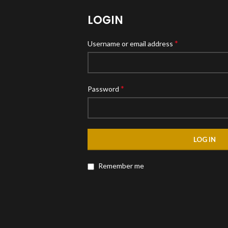
LOGIN
*
Username or email address
*
Password
LOG IN
Remember me