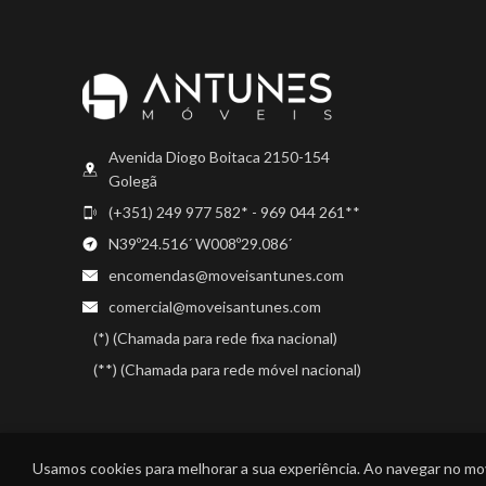
Avenida Diogo Boitaca 2150-154
Golegã
(+351) 249 977 582* - 969 044 261**
N39º24.516´ W008º29.086´
encomendas@moveisantunes.com
comercial@moveisantunes.com
(*) (Chamada para rede fixa nacional)
(**) (Chamada para rede móvel nacional)
Usamos cookies para melhorar a sua experiência. Ao navegar no m
MÓVEIS ANTUNES
2022 CRIADO POR
ROOT4IT
. AGÊNCIA CRIATIVA .