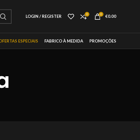
0
0
LOGIN / REGISTER
€
0.00
OFERTAS ESPECIAIS
FABRICO À MEDIDA
PROMOÇÔES
a