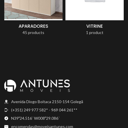
APARADORES
VITRINE
45 products
1 product
Avenida Diogo Boitaca 2150-154 Golegã
(+351) 249 977 582* - 969 044 261**
N39º24.516´ W008º29.086´
encomendas@moveisantunes.com