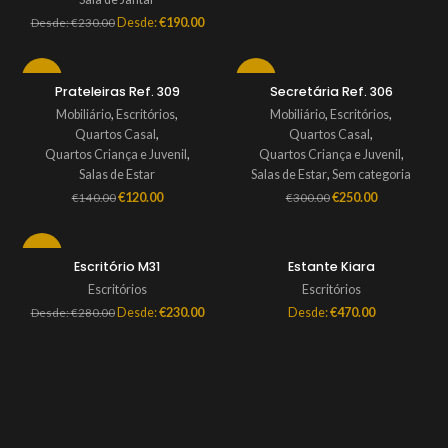
Desde:
€
190.00
Desde:
€
230.00
-14%
-17%
Prateleiras Ref. 309
Secretária Ref. 306
Mobiliário
,
Escritórios
,
Mobiliário
,
Escritórios
,
Quartos Casal
,
Quartos Casal
,
Quartos Criança e Juvenil
,
Quartos Criança e Juvenil
,
Salas de Estar
Salas de Estar
,
Sem categoria
€
120.00
€
250.00
€
140.00
€
300.00
-18%
Escritório M31
Estante Kiara
Escritórios
Escritórios
Desde:
€
230.00
Desde:
€
470.00
Desde:
€
280.00