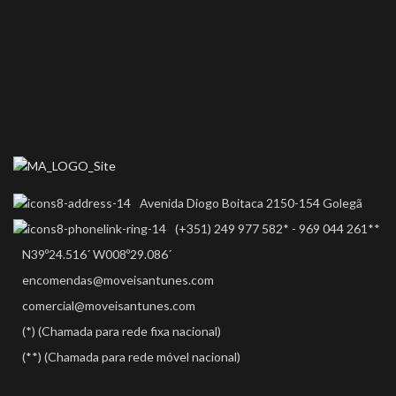
Avenida Diogo Boitaca 2150-154 Golegã
(+351) 249 977 582* - 969 044 261**
N39º24.516´ W008º29.086´
encomendas@moveisantunes.com
comercial@moveisantunes.com
(*) (Chamada para rede fixa nacional)
(**) (Chamada para rede móvel nacional)