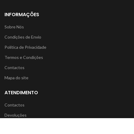
INFORMAÇÕES
Sobre Nós
Condições de Envio
Política de Privacidade
Termos e Condições
Contactos
Mapa do site
ATENDIMENTO
Contactos
Devoluções
Histórico de Produtos
Usamos cookies para melhorar a sua experiência. Ao navegar
no moveisantunes.com significa que concorda com o uso dos