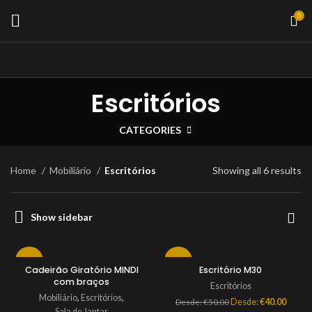
0
Escritórios
CATEGORIES
Home
Mobiliário
Escritórios
Showing all 6 results
Show sidebar
-17%
-20%
Cadeirão Giratório MINDI
Escritório M30
com braços
Escritórios
Mobiliário
,
Escritórios
,
Desde:
€
40.00
Desde:
€
50.00
Sala de Jantar