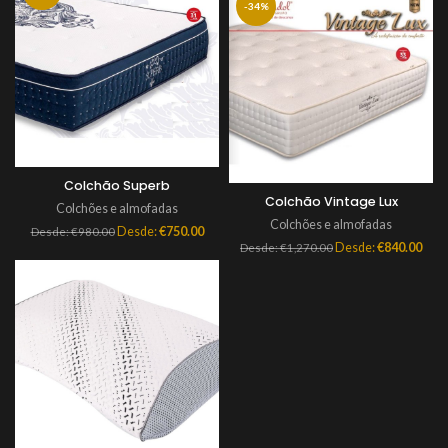
-34%
Colchão Superb
Colchão Vintage Lux
Colchões e almofadas
Colchões e almofadas
Desde:
€
750.00
Desde:
€
980.00
Desde:
€
840.00
Desde:
€
1,270.00