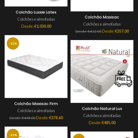
Colchão Luxxie Latex
Colchão Maxisac
Colchões e almofadas
Colchões e almofadas
Desde:
€
1,030.00
Desde:
€
357.00
Desde:
€
422.00
-15%
Colchão Maxisac Firm
Colchão Natural Lux
Colchões e almofadas
Colchões e almofadas
Desde:
€
378.60
Desde:
€
448.00
Desde:
€
485.00
-23%