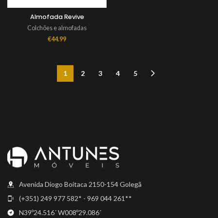
Almofada Revive
Colchões e almofadas
€
44.99
1
2
3
4
5
Avenida Diogo Boitaca 2150-154 Golegã
(+351) 249 977 582* - 969 044 261**
N39º24.516´ W008º29.086´